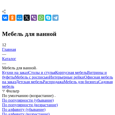
Мебель для ванной
12
Главная
—
Каталог
—
Мебель для ванной
Кухни на заказ
Столы и стулья
Корпусная мебель
Витрины и
буфеты
Мебель с росписью
Интерьерные рейки
Офисная мебель
на заказ
Детская мебель
Распродажа
Мебель для бизнеса
Садовая
мебель
Фильтр
По умолчанию (возрастание)
По популярности (убывание)
По популярности (возрастание)
По алфавиту (убывание)
По алфавиту (возрастание)