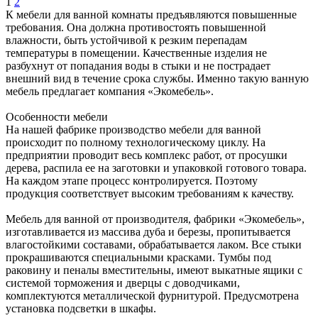
1
2
К мебели для ванной комнаты предъявляются повышенные
требования. Она должна противостоять повышенной
влажности, быть устойчивой к резким перепадам
температуры в помещении. Качественные изделия не
разбухнут от попадания воды в стыки и не пострадает
внешний вид в течение срока службы. Именно такую ванную
мебель предлагает компания «Экомебель».
Особенности мебели
На нашей фабрике производство мебели для ванной
происходит по полному технологическому циклу. На
предприятии проводит весь комплекс работ, от просушки
дерева, распила ее на заготовки и упаковкой готового товара.
На каждом этапе процесс контролируется. Поэтому
продукция соответствует высоким требованиям к качеству.
Мебель для ванной от производителя, фабрики «Экомебель»,
изготавливается из массива дуба и березы, пропитывается
влагостойкими составами, обрабатывается лаком. Все стыки
прокрашиваются специальными красками. Тумбы под
раковину и пеналы вместительны, имеют выкатные ящики с
системой торможения и дверцы с доводчиками,
комплектуются металлической фурнитурой. Предусмотрена
установка подсветки в шкафы.