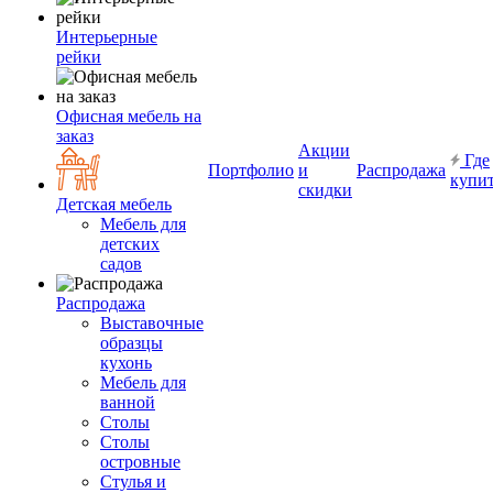
Интерьерные
рейки
Офисная мебель на
заказ
Акции
Где
Портфолио
и
Распродажа
купи
скидки
Детская мебель
Мебель для
детских
садов
Распродажа
Выставочные
образцы
кухонь
Мебель для
ванной
Столы
Столы
островные
Стулья и