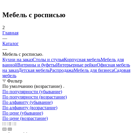
Мебель с росписью
2
Главная
—
Каталог
—
Мебель с росписью
Кухни на заказ
Столы и стулья
Корпусная мебель
Мебель для
ванной
Витрины и буфеты
Интерьерные рейки
Офисная мебель
на заказ
Детская мебель
Распродажа
Мебель для бизнеса
Садовая
мебель
Фильтр
По умолчанию (возрастание)
По популярности (убывание)
По популярности (возрастание)
По алфавиту (убывание)
По алфавиту (возрастание)
По цене (убывание)
По цене (возрастание)