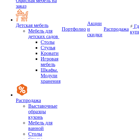
Офисная мебель на
заказ
Акции
Детская мебель
Гд
Портфолио
и
Распродажа
Мебель для
куп
скидки
детских садов
Столы
Стулья
Кровати
Игровая
мебель
Шкафы.
Модули
хранения
Распродажа
Выставочные
образцы
кухонь
Мебель для
ванной
Столы